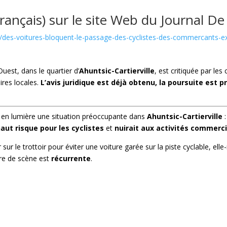
 français) sur le site Web du Journal D
es-voitures-bloquent-le-passage-des-cyclistes-des-commercants-exig
Ouest, dans le quartier d’
Ahuntsic-Cartierville
, est critiquée par les
ires locales.
L’avis juridique est déjà obtenu, la poursuite est 
 en lumière une situation préoccupante dans
Ahuntsic-Cartierville
:
haut risque pour les cyclistes
et
nuirait aux activités commerc
r sur le trottoir pour éviter une voiture garée sur la piste cyclable, 
re de scène est
récurrente
.